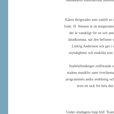
Musikkåren Kamraternas Jubileums
Kåren dirigerades som vanlift av 
frukt. H. Jönsson är en temperame
der är vanskligt för en och an
åstadkomma, när den befinner s
Ludvig Andersson och gav i et
myndigheter och enskilda som u
Stadsfullmäktiges ordförande o
stadens musikliv samt överlämna
programmets andra avdelning och 
även ett tack för hela de
Under söndagens lopp höll ”Kamra