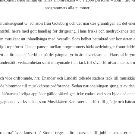
konsert hade samlat en talrik åhörareskara – c:a 2000 personer – som i det 
programmets alla nummer.
musiksergeant G. Jönsson från Göteborg och det märktes grannligen att det energ
ntsfull herre med gott handlag för dirigering. Hans friska och medryckande tem
nan musikant att iblandhänga med överallt. Som helhet betraktad var konserten e
ig i toppform. Under pausen mellan programmets båda avdelningar framträdde
t anförande en återblick på det gångna fyrtio årets verksamhet. Hans tal inrym
nderstött verksamhetan samt utmynnade i ett tack till såväl förutvarande oc
ch vice ordförande, hrr. Enander och Lindahl tolkade stadens tack till musikkår
de blommor till musikkårens ordförande. Sedan nationalsången sjungits av den
åhörarnas livliga applåder gällde säkerligen icke endast vad som bjöds på denn
n gagnande verksamhat, som Musikkåren Kamraterna utfört till glädje och båtna
terna” även konsert på Stora Torget – före marschen till jubileumskonserten –