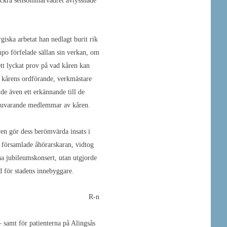
vackra sensommarvädret avlyssnade
iska arbetat han nedlagt burit rik
po förfelade sällan sin verkan, om
tt lyckat prov på vad kåren kan
 kårens ordförande, verkmästare
de även ett erkännande till de
h nuvarande medlemmar av kåren.
en gör dess berömvärda insats i
 församlade åhörarskaran, vidtog
a jubileumskonsert, utan utgjorde
d för stadens innebyggare.
R-n
 samt för patienterna på Alingsås