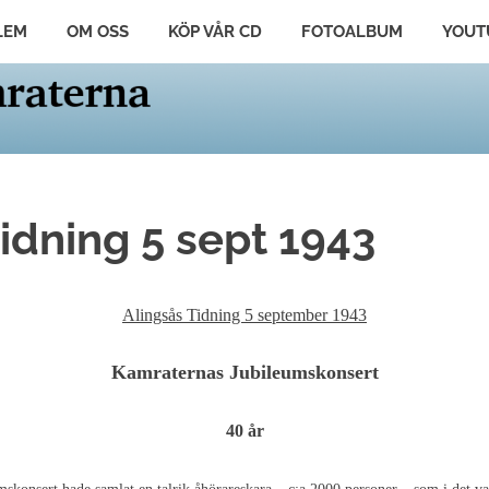
LEM
OM OSS
KÖP VÅR CD
FOTOALBUM
YOUT
idning 5 sept 1943
Alingsås Tidning 5 september 1943
Kamraternas Jubileumskonsert
40 år