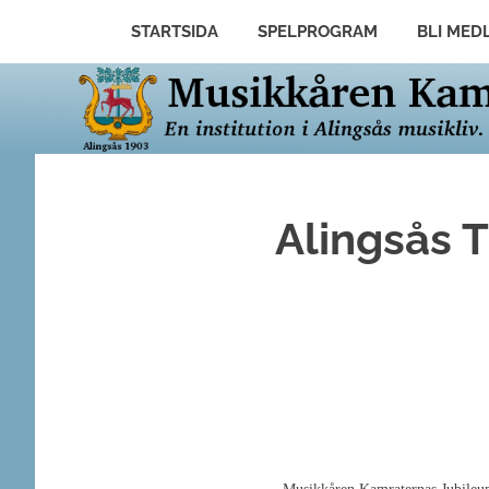
Hoppa
STARTSIDA
SPELPROGRAM
BLI MED
till
En
Musikkåren
institution
innehåll
i
Alingsås
Kamraterna
musikliv.
Alingsås T