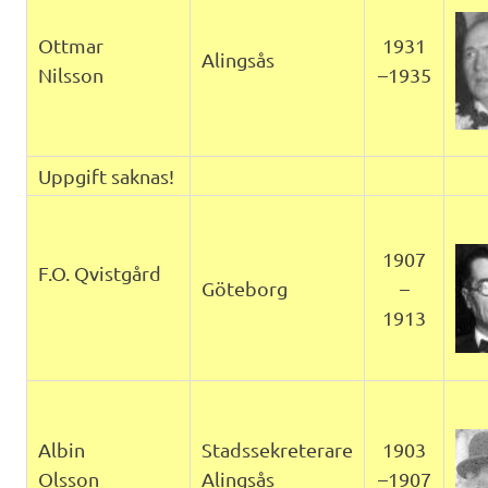
Ottmar
1931
Alingsås
Nilsson
–1935
Uppgift saknas!
1907
F.O. Qvistgård
Göteborg
–
1913
Albin
Stadssekreterare
1903
Olsson
Alingsås
–1907