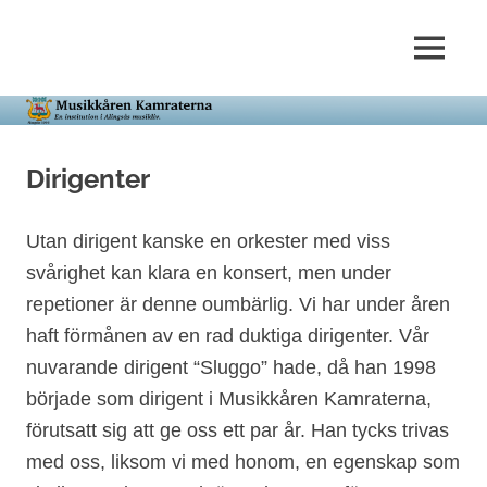
Hoppa
till
En
MENY
innehåll
Musikkåren
institution
i
Kamraterna
Alingsås
musikliv.
Dirigenter
Utan dirigent kanske en orkester med viss
svårighet kan klara en konsert, men under
repetioner är denne oumbärlig. Vi har under åren
haft förmånen av en rad duktiga dirigenter.
Vår
nuvarande dirigent “Sluggo” hade, då han 1998
började som dirigent i Musikkåren Kamraterna,
förutsatt sig att ge oss ett par år. Han tycks trivas
med oss, liksom vi med honom, en egenskap som